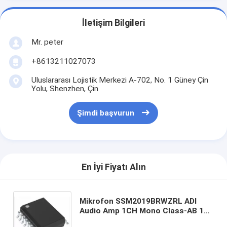
İletişim Bilgileri
Mr. peter
+8613211027073
Uluslararası Lojistik Merkezi A-702, No. 1 Güney Çin
Yolu, Shenzhen, Çin
Şimdi başvurun
En İyi Fiyatı Alın
Mikrofon SSM2019BRWZRL ADI
Audio Amp 1CH Mono Class-AB 16
Pin SOIC W T/R