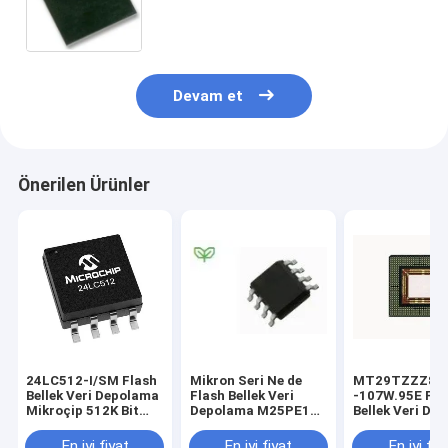
Devam et
Önerilen Ürünler
24LC512-I/SM Flash
Mikron Seri Ne de
MT29TZZZ8D
Bellek Veri Depolama
Flash Bellek Veri
-107W.95E Fla
Mikroçip 512K Bit
Depolama M25PE16-
Bellek Veri De
64Kx8
VMW6TG 16M bit 2M
8GB EMMC 8G
x 8 8ns
Mobil LPDDR3
En iyi fiyat
En iyi fiyat
En iyi fiy