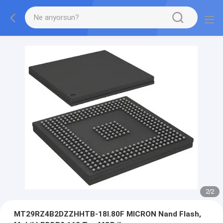
2
/
2
MT29RZ4B2DZZHHTB-18I.80F MICRON Nand Flash,