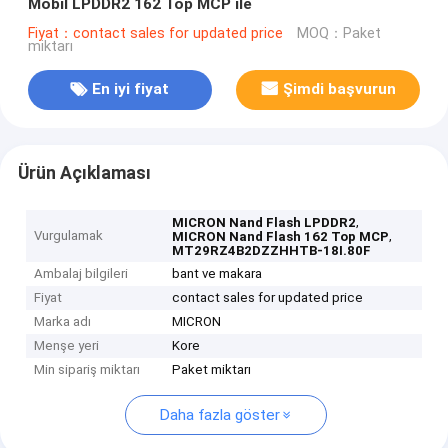
Mobil LPDDR2 162 Top MCP ile
Fiyat：contact sales for updated price
MOQ：Paket
miktarı
En iyi fiyat
Şimdi başvurun
Ürün Açıklaması
,
MICRON Nand Flash LPDDR2
Vurgulamak
,
MICRON Nand Flash 162 Top MCP
MT29RZ4B2DZZHHTB-18I.80F
Ambalaj bilgileri
bant ve makara
Fiyat
contact sales for updated price
Marka adı
MICRON
Menşe yeri
Kore
Min sipariş miktarı
Paket miktarı
Daha fazla göster