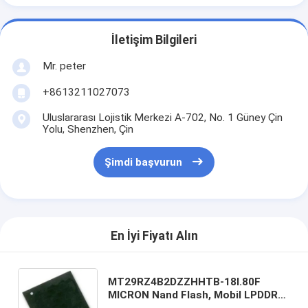
İletişim Bilgileri
Mr. peter
+8613211027073
Uluslararası Lojistik Merkezi A-702, No. 1 Güney Çin
Yolu, Shenzhen, Çin
Şimdi başvurun
En İyi Fiyatı Alın
MT29RZ4B2DZZHHTB-18I.80F
MICRON Nand Flash, Mobil LPDDR2
162 Top MCP ile