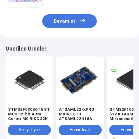
Devam et
Önerilen Ürünler
STM32F030K6T6 ST
ATSAML22-XPRO
STM32F103R
MCU 32-bit ARM
MICROCHIP
512 KB ARM
Cortex M0 RISC 32KB
ATSAML22N18A
Mikrodenetleyi
Flash 2.5V/3.3V 32-
Mikrodenetleyici
32 Bit ARM Co
Pin LQFP Tepsisi
Değerlendirme Kiti
M3 2.5V/3.3V
En iyi fiyat
En iyi fiyat
En iyi fiy
0.032768MHz CPU
Win 7 32-bit/Win 7