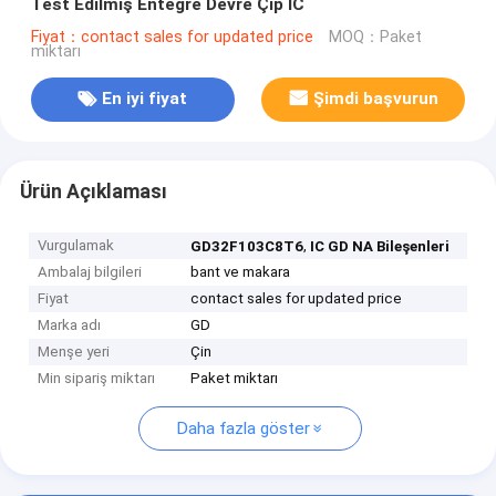
Test Edilmiş Entegre Devre Çip IC
Fiyat：contact sales for updated price
MOQ：Paket
miktarı
En iyi fiyat
Şimdi başvurun
Ürün Açıklaması
Vurgulamak
,
GD32F103C8T6
IC GD NA Bileşenleri
Ambalaj bilgileri
bant ve makara
Fiyat
contact sales for updated price
Marka adı
GD
Menşe yeri
Çin
Min sipariş miktarı
Paket miktarı
Daha fazla göster