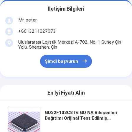
İletişim Bilgileri
Mr. peter
+8613211027073
Uluslararası Lojistik Merkezi A-702, No. 1 Güney Çin
Yolu, Shenzhen, Çin
Şimdi başvurun
En İyi Fiyatı Alın
GD32F103C8T6 GD NA Bileşenleri
Dağıtımı Orijinal Test Edilmiş
Entegre Devre Çip IC