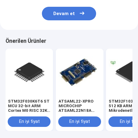
Devam et
Önerilen Ürünler
STM32F030K6T6 ST
ATSAML22-XPRO
STM32F103R
MCU 32-bit ARM
MICROCHIP
512 KB ARM
Cortex M0 RISC 32KB
ATSAML22N18A
Mikrodenetleyi
Flash 2.5V/3.3V 32-
Mikrodenetleyici
32 Bit ARM Co
Pin LQFP Tepsisi
Değerlendirme Kiti
M3 2.5V/3.3V
En iyi fiyat
En iyi fiyat
En iyi fiy
0.032768MHz CPU
Win 7 32-bit/Win 7
64-bit/Win 8 32-b